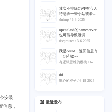
其实不排除GWF有心人
2
2
0
1
1
buntu
Bezier
极空间
C#
DNS 分流
特意弄一些小站或者说
钓鱼的站点，来判定你
shrimp /
6-3-2025
0
2
0
1
语音克隆
数学建模
iStoreOS
ServerChan
是不是翻墙。
openclash的nameserver
1
0
0
12
1
0
隆
旁路由
语音克隆
寄术
ECS
IPv6
也可能导致泄漏
deeprouter /
3-6-2025
1
7
1
2
0
身份认证
精选
项目部署
Nginx
frp
我是cored，速回信息┗|
｀O′|┛ 嗷~~
1
0
1
0
7
闲聊
透明代理
Pushdeer
日常
vllm
有逻辑思维的樱桃 /
6-18-
3
4
1
1
vllm-ascend
QT
ASP.NET Core
图编译优化
2024
dd
1
2
4
1
11
Matlab
通知推送
NAO
DNS 泄漏
寄能
细心的橙子 /
6-18-2024
5
0
内网穿透
令安装
最近发布
配置信息，