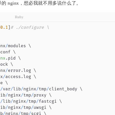
的 nginx，想必我就不用多说什么了。
六月 2026
五月 2026
2
5
篇
篇
Ruby
二月 2024
十二月 2023
20
.1
]
# ./configure \
3
1
篇
篇


inx
/
modules \

五月 2021
三月 2021
.
conf \

1
1
篇
篇
inx
.
pid \

ock \

三月 2020
一月 2020
inx
/
error
.
log \

1
1
篇
篇
nx
/
access
.
log \

e \

支付宝
=
/
var
/
lib
/
nginx
/
tmp
/
client_body \

五月 2019
三月 2019
1
5
lib
/
nginx
/
tmp
/
proxy \

篇
篇
r
/
lib
/
nginx
/
tmp
/
fastcgi \

lib
/
nginx
/
tmp
/
uwsgi \

十二月 2018
十一月 
ib
/
nginx
/
tmp
/
scgi \

微信