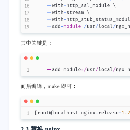
-
-
with
-
http_ssl_module \

-
-
with
-
stream \

-
-
with
-
http_stub_status_modul
-
-
add
-
module
=
/
usr
/
local
/
其中关键是：
--
add
-
module
=
/
usr
/
local
/
而后编译，make 即可：
[
root@localhost nginx
-
release
-
1.
2.3 替换 nginx