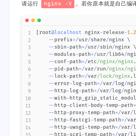
到/boot/grub2/i386-
请运行
nginx -V
。若你原本就是自己编译
6-18-2024
10-12-2023
pc/normal.mod 😭
[
root
@localhost
 nginx
-
release
-
1.
-
-
prefix
=
/
usr
/
share
/
nginx \

-
-
sbin
-
path
=
/
usr
/
sbin
/
nginx \
-
-
modules
-
path
=
/
usr
/
lib64
/
ng
-
-
conf
-
path
=
/
etc
/nginx/nginx
-
-
pid
-
path
=
/
var
/
run
/nginx/ng
-
-
lock
-
path
=
/
var
/lock/nginx
.
l
-
-
error
-
log
-
path
=
/
var
/
log
/
ng
-
-
http
-
log
-
path
=
/
var
/
log
/
ngi
-
-
with
-
http_gzip_static_modul
-
-
http
-
client
-
body
-
temp
-
path
-
-
http
-
proxy
-
temp
-
path
=
/
var
/
-
-
http
-
fastcgi
-
temp
-
path
=
/
va
-
-
http
-
uwsgi
-
temp
-
path
=
/
var
/
-
-
http
-
scgi
-
temp
-
path
=
/
var
/
l