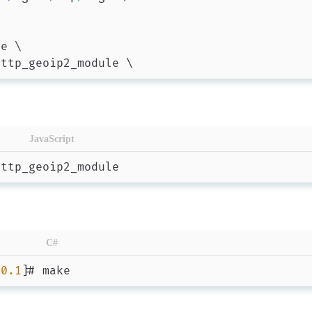
2
5
篇
篇
e \

JavaScript
C#
20
.1
]