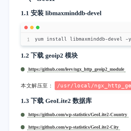
1.1 安装 libmaxminddb-devel
1.2 下载 geoip2 模块
https://github.com/leev/ngx_http_geoip2_module
本文解压至：
/usr/local/ngx_http_g
1.3 下载 GeoLite2 数据库
互动
https://github.com/wp-statistics/GeoLite2-Country
最近评论
https://github.com/wp-statistics/GeoLite2-City