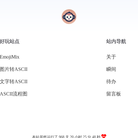
好玩站点
站内导航
EmojiMix
关于
图片转ASCII
瞬间
文字转ASCII
待办
ASCII流程图
留言板
本站居然运行了 968 天
20 小时 25 分 49 秒