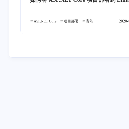
QT
ADB
数学建模
M
4
1
2
网络
破解
寄术
APK
2
3
12
ASP.NET Core
项目部署
寄能
2020-
互动
最近评论