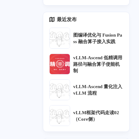
四月 2024
三月 2024
1
2
最近发布
篇
篇
图编译优化与 Fusion Pa
七月 2022
七月 2021
ss 融合算子接入实践
1
1
篇
篇
vLLM-Ascend 低精调用
路径与融合算子使能机
一月 2021
六月 2020
1
2
制
篇
篇
vLLM-Ascend 量化注入
九月 2019
八月 2019
vLLM 流程
1
2
篇
篇
vLLM框架代码走读02
二月 2019
一月 2019
（Core侧）
5
1
篇
篇