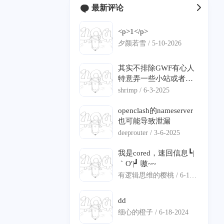
最新评论
<p>1</p>
2
2
0
1
1
buntu
Bezier
极空间
C#
DNS 分流
夕颜若雪 /
5-10-2026
0
2
0
1
语音克隆
数学建模
iStoreOS
ServerChan
其实不排除GWF有心人
1
0
0
12
1
0
特意弄一些小站或者说
隆
旁路由
语音克隆
寄术
ECS
IPv6
钓鱼的站点，来判定你
shrimp /
6-3-2025
是不是翻墙。
1
7
1
2
0
身份认证
精选
项目部署
Nginx
frp
openclash的nameserver
也可能导致泄漏
1
0
1
0
7
闲聊
透明代理
Pushdeer
日常
vllm
deeprouter /
3-6-2025
3
4
1
1
vllm-ascend
QT
ASP.NET Core
图编译优化
我是cored，速回信息┗|
｀O′|┛ 嗷~~
1
2
4
1
11
Matlab
通知推送
NAO
DNS 泄漏
寄能
有逻辑思维的樱桃 /
6-18-
2024
5
0
内网穿透
dd
细心的橙子 /
6-18-2024