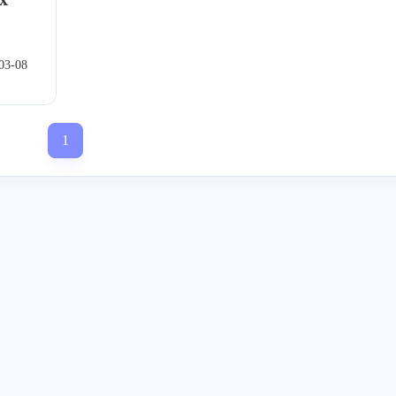
atlab
Ubuntu
C++
NAO
1
2
8
4
日寄
日常
2
0
0
03-08
1
标签
寻找感兴趣的领域