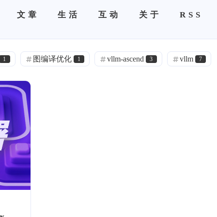
文章
生活
互动
关于
RSS
图编译优化
vllm-ascend
vllm
1
1
3
7
语音克隆
语音克隆
语音克隆
0
0
0
ACME
Halo
DNS 分流
1
0
1
旁路由
极空间
frp
IPv6
0
0
0
0
0
闲聊
热门
精选
ASP.NET Core
1
12
7
1
镜像
云服务器
ECS
加密
1
1
1
0
通知
ServerChan
SSL
HTTPS
0
1
2
VSCode
.NET
C#
深度学习
1
1
1
5
x