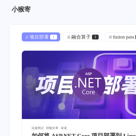
小猴寄
项目部署
融合算子
fusion pass
1
1
Docker
Mac App
声音克隆
0
0
1
语音克隆
GPT-SoVITS
linux
0
1
1
DNS 泄漏
透明代理
iStoreOS
1
0
内网穿透
模板
OSM
0
0
0
寄能
项目管理
Pushdeer
11
1
1
身份认证
Bezier
通知推送
1
2
2
Nginx
ASP.NET
Git
2
0
1
沿途简记
经验分享
未读
如何将 ASP.NET Core 项目部署到 Linu