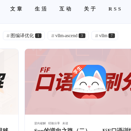
文章
生活
互动
关于
RSS
图编译优化
vllm-ascend
vllm
1
3
7
语音克隆
语音克隆
语音克隆
0
0
0
ACME
Halo
DNS 分流
1
0
1
旁路由
极空间
frp
IPv6
0
0
0
0
0
闲聊
热门
精选
项目部署
1
12
7
1
Pushdeer
镜像
云服务器
1
1
1
1
通知推送
通知
ServerChan
SSL
2
0
1
2
Git
VSCode
.NET
C#
1
1
1
1
逆向破解
经验分享
未读
里移
Sun的逆向之路（二）——FiF口语训