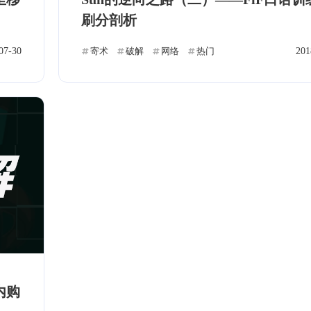
数学建模
Matlab
Ubuntu
C++
2
1
2
8
刷分剖析
术
APK
日寄
日常
12
2
0
0
07-30
寄术
破解
网络
热门
201
标签
内购
寻找感兴趣的领域