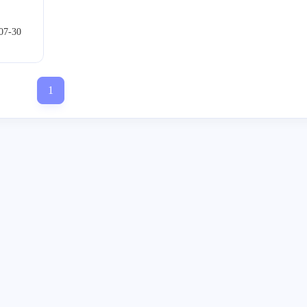
07-30
0
1
0
9
Halo
VSCode
Docker
算法
U
0
1
1
0
人特意
模板
项目管理
linux
ASP.NET
1
的站
1
0
2
墙。
云服务器
语音克隆
APK
声音克
1
0
3
2
ACME
语音克隆
破解
SSL
1
12
0
8
0
ADB
热门
加密
C++
OSM
O′|
1
1
1
2
镜像
.NET
fusion pass
HTTPS
1
2
1
0
Git
网络
融合算子
Mac App
0
1
0
日寄
GPT-SoVITS
通知
深度学习
b