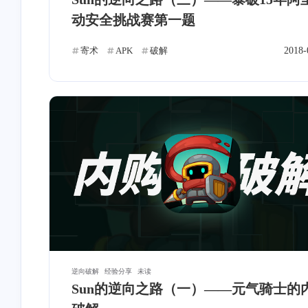
深度学习
QT
ADB
5
4
1
动安全挑战赛第一题
NAO
算法
网络
寄
4
9
2
寄术
APK
破解
2018-
逆向破解
经验分享
未读
互动
Sun的逆向之路（一）——元气骑士的
最近评论