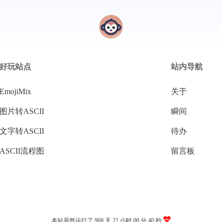
好玩站点
站内导航
EmojiMix
关于
图片转ASCII
瞬间
文字转ASCII
待办
ASCII流程图
留言板
本站居然运行了 968 天
22 小时 00 分 41 秒