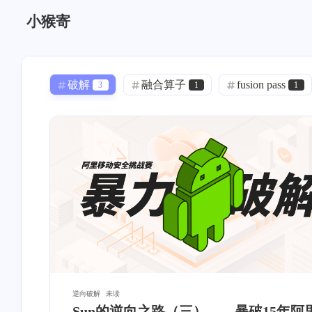
小猴寄
破解
融合算子
fusion pass
3
1
1
Docker
Mac App
声音克隆
0
0
1
语音克隆
GPT-SoVITS
linux
0
1
1
DNS 泄漏
透明代理
iStoreOS
1
0
内网穿透
模板
OSM
0
0
0
ASP.NET Core
寄能
项目管理
1
11
加密
身份认证
Bezier
0
1
2
HTTPS
Nginx
ASP.NET
2
2
0
逆向破解
未读
Sun的逆向之路（三）——暴破15年阿