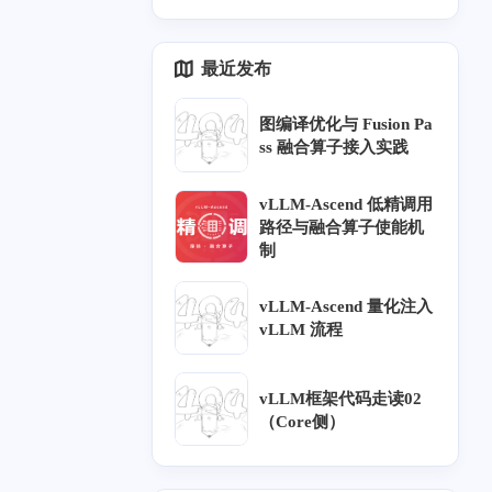
四月 2024
三月 2024
1
2
最近发布
篇
篇
图编译优化与 Fusion Pa
七月 2022
七月 2021
ss 融合算子接入实践
1
1
篇
篇
vLLM-Ascend 低精调用
路径与融合算子使能机
一月 2021
六月 2020
1
2
制
篇
篇
vLLM-Ascend 量化注入
九月 2019
八月 2019
vLLM 流程
1
2
篇
篇
vLLM框架代码走读02
二月 2019
一月 2019
（Core侧）
5
1
篇
篇