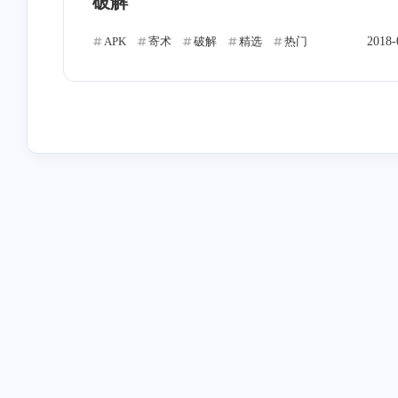
破解
APK
寄术
破解
精选
热门
2018-
stonewu
stonewu
<p>1</p>
其实不排除GWF有心
弄一些小站或者说钓鱼
点，来判定你是不是翻
5-10-2026
6-3-2025
stonewu
stonewu
openclash的nameserver也可能
我是cored，速回信息┗|｀
导致泄漏
┛ 嗷~~
3-6-2025
6-18-2024
stonewu
stonewu
dd
佬，我最后开机直接gru