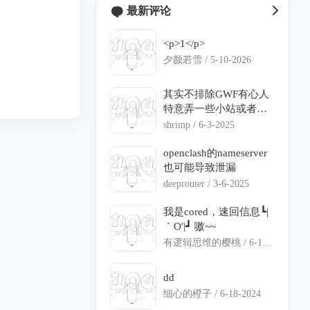
最新评论
<p>1</p>
2
2
0
1
1
buntu
Bezier
极空间
C#
DNS 分流
夕颜若雪 /
5-10-2026
0
2
0
1
语音克隆
数学建模
iStoreOS
ServerChan
其实不排除GWF有心人
1
0
0
12
1
0
特意弄一些小站或者说
隆
旁路由
语音克隆
寄术
ECS
IPv6
钓鱼的站点，来判定你
shrimp /
6-3-2025
是不是翻墙。
1
7
1
2
0
身份认证
精选
项目部署
Nginx
frp
openclash的nameserver
也可能导致泄漏
1
0
1
0
7
闲聊
透明代理
Pushdeer
日常
vllm
deeprouter /
3-6-2025
3
4
1
1
vllm-ascend
QT
ASP.NET Core
图编译优化
我是cored，速回信息┗|
｀O′|┛ 嗷~~
1
2
4
1
11
Matlab
通知推送
NAO
DNS 泄漏
寄能
有逻辑思维的樱桃 /
6-18-
2024
5
0
内网穿透
dd
细心的橙子 /
6-18-2024