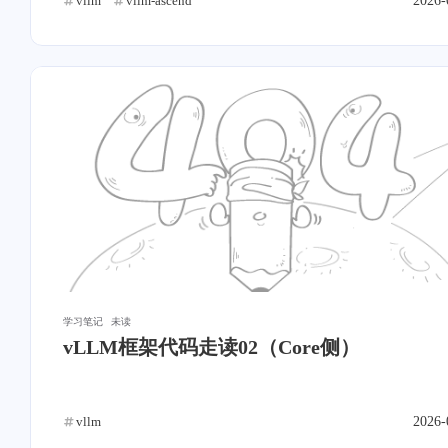
vllm
vllm-ascend
2026-
stonewu
stonewu
openclash的nameserver也可能
我是cored，速回信息┗|｀
导致泄漏
┛ 嗷~~
3-6-2025
6-18-2024
stonewu
stonewu
dd
佬，我最后开机直接gru
rescue了，找不
到/boot/grub2/i386-
6-18-2024
10-12-2023
pc/normal.mod 😭
学习笔记
未读
vLLM框架代码走读02（Core侧）
vllm
2026-