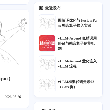
一月 2021
六月 2020
最近发布
1
2
篇
篇
图编译优化与 Fusion Pa
九月 2019
八月 2019
ss 融合算子接入实践
1
2
篇
篇
vLLM-Ascend 低精调用
路径与融合算子使能机
二月 2019
一月 2019
制
5
1
篇
篇
vLLM-Ascend 量化注入
2018
七月 2018
vLLM 流程
5
篇
tput）
vLLM框架代码走读02
（Core侧）
2026-05-26