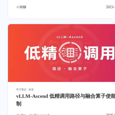
闲聊
2023-
互动
最近评论
stonewu
stonewu
学习笔记
未读
<p>1</p>
其实不排除GWF有心
vLLM-Ascend 低精调用路径与融合算子使
弄一些小站或者说钓鱼
制
点，来判定你是不是翻
5-10-2026
6-3-2025