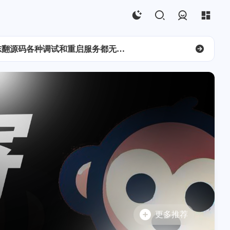
这是一条复活瞬间，停更了两年多，尝试重新活过来。。最近的计划是修缮下博客本身，然后更新一些AI Infra、NAS和家庭组网相关的内容。
登录
晚上调试时站点调崩了，真的「寄」。。幸好下午刚刚备份过热乎的得以顺利恢复。恢复之前翻日志翻源码各种调试和重启服务都无果，恢复后到底怎么崩的也复现不出来。。新博客各种小问题真是不少，开了个repo慢慢修吧。没事常备份！
这是一条复活瞬间，停更了两年多，尝试重新活过来。。最近的计划是修缮下博客本身，然后更新一些AI Infra、NAS和家庭组网相关的内容。
荐
趣谈双端离线状态下的授
深度学习（一）Logistic
权认证实现
回归与梯度下降
荐
更多推荐
贝塞尔曲线运动n阶追踪
Sun的逆向之路（一）