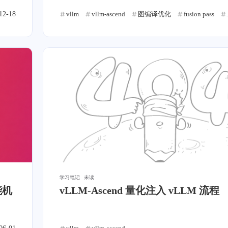
12-18
vllm
vllm-ascend
图编译优化
fusion pass
标签
寻找感兴趣的领域
0
1
0
9
Halo
VSCode
Docker
算法
U
学习笔记
未读
0
1
1
0
人特意
模板
项目管理
linux
ASP.NET
能机
vLLM-Ascend 量化注入 vLLM 流程
的站
1
0
2
墙。
云服务器
语音克隆
APK
声音克