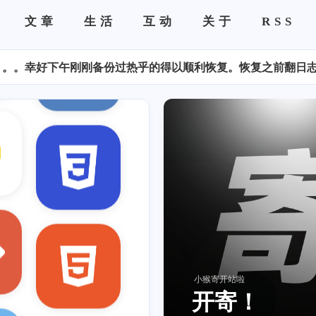
Hello World!
文章
生活
互动
关于
RSS
修好了瞬间，以后可以当说说发了哈哈哈哈寄。
Hello World!
荐
荐
PushDeer：一种无APP的
通知推送解决方案
荐
荐
小猴寄开站啦
开寄！
多视角探析贝塞尔曲线匀