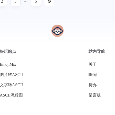
…
2
3
5
好玩站点
站内导航
EmojiMix
关于
图片转ASCII
瞬间
文字转ASCII
待办
ASCII流程图
留言板