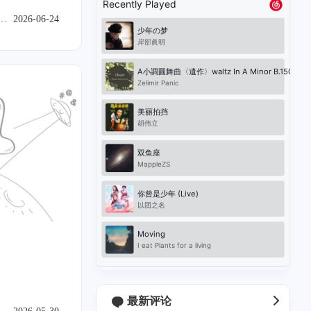
融合算子
2026-06-24
寄术
2
2
0
1
1
buntu
Bezier
极空间
C#
DNS 分流
0
2
0
1
语音克隆
数学建模
iStoreOS
ServerChan
1
0
0
12
1
0
隆
旁路由
语音克隆
寄术
ECS
IPv6
最新评论