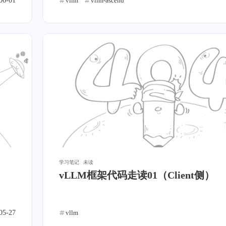
06-01
vllm
vllm-ascend
1
0
3
2
ACME
语音克隆
破解
SSL
1
12
0
8
0
ADB
热门
加密
C++
OSM
O′|
1
1
1
2
镜像
.NET
fusion pass
HTTPS
1
2
1
0
Git
网络
融合算子
Mac App
0
1
0
日寄
GPT-SoVITS
通知
深度学习
b
六月 2026
五月 2026
2
5
学习笔记
未读
篇
篇
vLLM框架代码走读01（Client侧）
二月 2024
十二月 2023
3
1
篇
篇
05-27
vllm