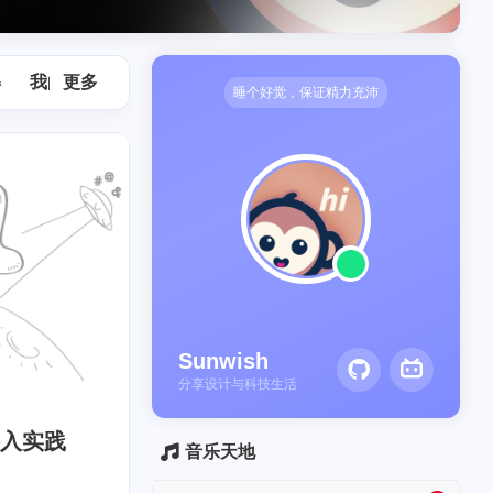
方程的数学原理及其匀速
——元气骑士的内购破解
化方法和应用
解
我的项目
更多
默认分类
生活日常
资源中心
睡个好觉，保证精力充沛
Sunwish
分享设计与科技生活
子接入实践
音乐天地