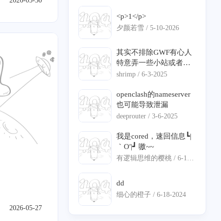
2026-05-30
1
7
1
2
0
身份认证
精选
项目部署
Nginx
frp
<p>1</p>
1
0
1
0
7
夕颜若雪 /
5-10-2026
闲聊
透明代理
Pushdeer
日常
vllm
3
4
1
1
vllm-ascend
QT
ASP.NET Core
图编译优化
其实不排除GWF有心人
特意弄一些小站或者说
钓鱼的站点，来判定你
1
2
4
1
11
Matlab
通知推送
NAO
DNS 泄漏
寄能
shrimp /
6-3-2025
是不是翻墙。
openclash的nameserver
5
0
内网穿透
也可能导致泄漏
deeprouter /
3-6-2025
我是cored，速回信息┗|
｀O′|┛ 嗷~~
四月 2024
三月 2024
1
2
有逻辑思维的樱桃 /
6-18-
篇
篇
2024
dd
七月 2022
七月 2021
细心的橙子 /
6-18-2024
1
1
篇
篇
2026-05-27