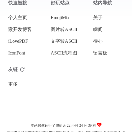
快速链接
好玩站点
站内导航
微信
个人主页
EmojiMix
关于
猴开发博客
图片转ASCII
瞬间
iLovePDF
文字转ASCII
待办
IconFont
ASCII流程图
留言板
友链
更多
本站居然运行了 968 天
22 小时 24 分 39 秒