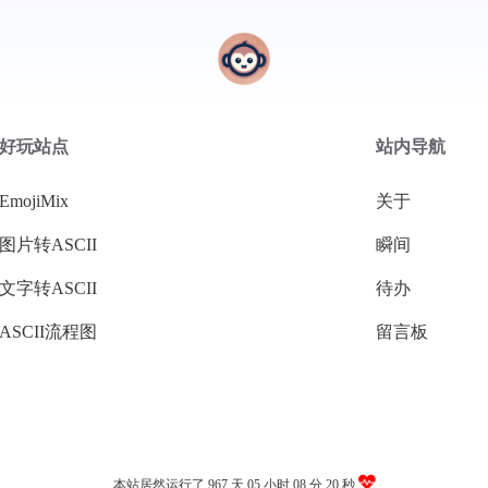
好玩站点
站内导航
EmojiMix
关于
图片转ASCII
瞬间
文字转ASCII
待办
ASCII流程图
留言板
本站居然运行了 967 天
05 小时 08 分 20 秒