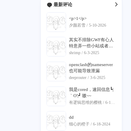
最新评论
<p>1</p>
2
2
0
1
1
buntu
Bezier
极空间
C#
DNS 分流
夕颜若雪 /
5-10-2026
0
2
0
1
语音克隆
数学建模
iStoreOS
ServerChan
其实不排除GWF有心人
1
0
0
12
1
0
特意弄一些小站或者说
隆
旁路由
语音克隆
寄术
ECS
IPv6
钓鱼的站点，来判定你
shrimp /
6-3-2025
是不是翻墙。
1
7
1
2
0
身份认证
精选
项目部署
Nginx
frp
openclash的nameserver
也可能导致泄漏
1
0
1
0
7
闲聊
透明代理
Pushdeer
日常
vllm
deeprouter /
3-6-2025
3
4
1
1
vllm-ascend
QT
ASP.NET Core
图编译优化
我是cored，速回信息┗|
｀O′|┛ 嗷~~
1
2
4
1
11
Matlab
通知推送
NAO
DNS 泄漏
寄能
有逻辑思维的樱桃 /
6-18-
2024
5
0
内网穿透
dd
细心的橙子 /
6-18-2024