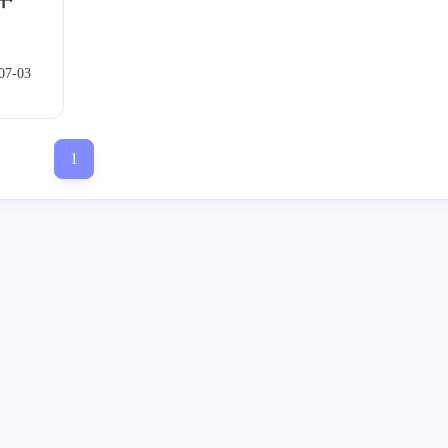
atlab
Ubuntu
C++
NAO
1
2
8
4
日寄
日常
2
0
0
07-03
1
标签
寻找感兴趣的领域