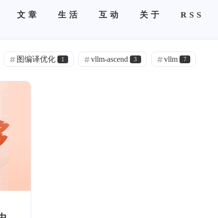
文章
生活
互动
关于
RSS
图编译优化
vllm-ascend
vllm
1
3
7
语音克隆
语音克隆
语音克隆
0
0
0
ACME
Halo
DNS 分流
1
0
1
旁路由
极空间
frp
IPv6
0
0
0
0
0
闲聊
热门
精选
项目部署
1
12
7
1
Pushdeer
镜像
云服务器
1
1
1
1
通知
ServerChan
SSL
HTTPS
0
1
2
VSCode
.NET
C#
深度学习
1
1
1
5
中