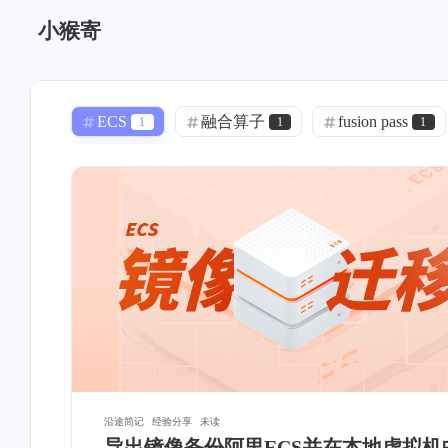
小猴寄
ECS
融合算子
fusion pass
1
1
1
Docker
Mac App
声音克隆
0
0
1
语音克隆
GPT-SoVITS
linux
0
1
1
DNS 泄漏
透明代理
iStoreOS
1
0
内网穿透
模板
OSM
0
0
0
ASP.NET Core
寄能
项目管理
1
11
身份认证
Bezier
通知推送
1
2
2
Nginx
ASP.NET
Git
2
0
1
沿途简记
经验分享
未读
导出镜像备份阿里ECS并在本地虚拟机