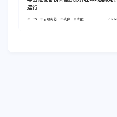
QT
ADB
数学建模
M
4
1
2
运行
网络
破解
寄术
APK
2
3
12
ECS
云服务器
镜像
寄能
2021-
互动
最近评论