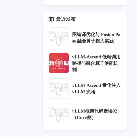
四月 2024
三月 2024
1
2
最近发布
篇
篇
图编译优化与 Fusion Pa
七月 2022
七月 2021
ss 融合算子接入实践
1
1
篇
篇
vLLM-Ascend 低精调用
路径与融合算子使能机
一月 2021
六月 2020
1
2
制
篇
篇
vLLM-Ascend 量化注入
九月 2019
八月 2019
vLLM 流程
1
2
篇
篇
vLLM框架代码走读02
二月 2019
一月 2019
（Core侧）
5
1
篇
篇