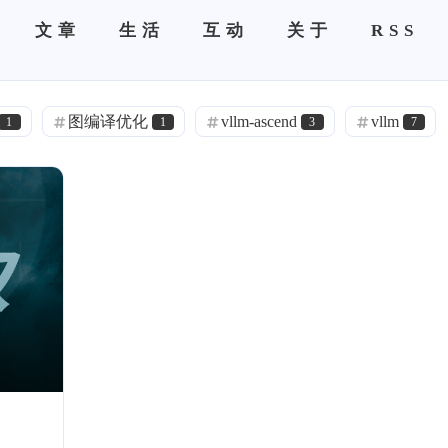
文章
生活
互动
关于
RSS
图编译优化
vllm-ascend
vllm
1
1
3
7
语音克隆
语音克隆
语音克隆
0
0
0
ACME
Halo
DNS 分流
1
0
1
旁路由
极空间
frp
IPv6
0
0
0
0
0
闲聊
热门
精选
项目部署
1
12
7
1
Pushdeer
镜像
云服务器
1
1
1
1
通知
ServerChan
SSL
HTTPS
0
1
2
2
VSCode
.NET
C#
深度学习
1
1
1
5