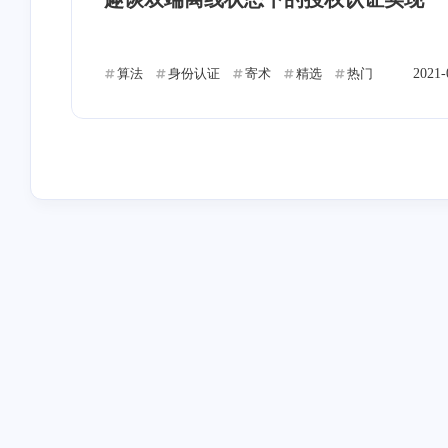
QT
ADB
数学建模
M
4
1
2
网络
破解
寄术
APK
2
3
12
算法
身份认证
寄术
精选
热门
2021-
互动
最近评论