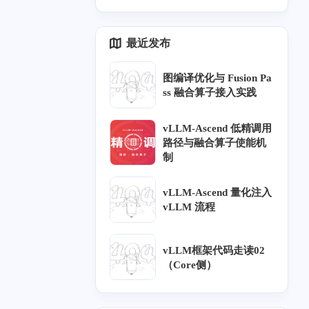
四月 2024
三月 2024
1
2
最近发布
篇
篇
图编译优化与 Fusion Pa
七月 2022
七月 2021
ss 融合算子接入实践
1
1
篇
篇
vLLM-Ascend 低精调用
路径与融合算子使能机
一月 2021
六月 2020
1
2
制
篇
篇
vLLM-Ascend 量化注入
九月 2019
八月 2019
vLLM 流程
1
2
篇
篇
vLLM框架代码走读02
二月 2019
一月 2019
（Core侧）
5
1
篇
篇