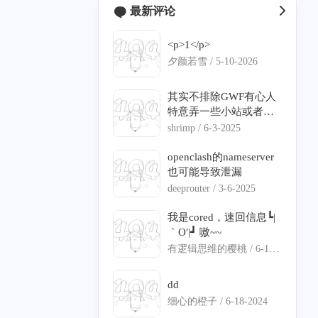
最新评论
<p>1</p>
2
2
0
1
1
buntu
Bezier
极空间
C#
DNS 分流
夕颜若雪 /
5-10-2026
0
2
0
1
语音克隆
数学建模
iStoreOS
ServerChan
其实不排除GWF有心人
1
0
0
12
1
0
特意弄一些小站或者说
隆
旁路由
语音克隆
寄术
ECS
IPv6
钓鱼的站点，来判定你
shrimp /
6-3-2025
是不是翻墙。
1
7
1
2
0
身份认证
精选
项目部署
Nginx
frp
openclash的nameserver
也可能导致泄漏
1
0
1
0
7
闲聊
透明代理
Pushdeer
日常
vllm
deeprouter /
3-6-2025
3
4
1
1
vllm-ascend
QT
ASP.NET Core
图编译优化
我是cored，速回信息┗|
｀O′|┛ 嗷~~
1
2
4
1
11
Matlab
通知推送
NAO
DNS 泄漏
寄能
有逻辑思维的樱桃 /
6-18-
2024
5
0
内网穿透
dd
细心的橙子 /
6-18-2024