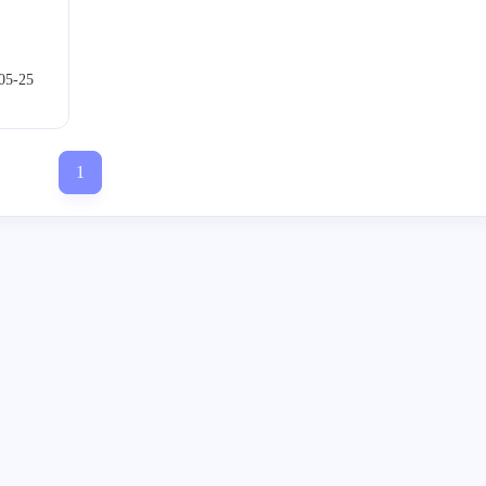
atlab
Ubuntu
C++
NAO
1
2
8
4
日寄
日常
2
0
0
05-25
1
标签
寻找感兴趣的领域