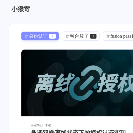
小猴寄
身份认证
融合算子
fusion pass
1
1
Docker
Mac App
声音克隆
0
0
1
语音克隆
GPT-SoVITS
linux
0
1
1
DNS 泄漏
透明代理
iStoreOS
1
0
内网穿透
模板
OSM
0
0
0
ASP.NET Core
寄能
项目管理
1
11
加密
Bezier
通知推送
0
2
2
Nginx
ASP.NET
Git
2
0
1
沿途简记
未读
趣谈双端离线状态下的授权认证实现