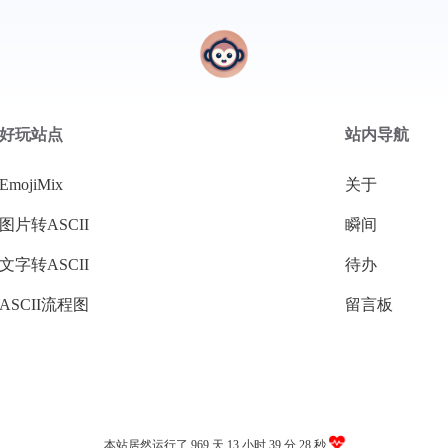
好玩站点
站内导航
EmojiMix
关于
图片转ASCII
瞬间
文字转ASCII
待办
ASCII流程图
留言板
本站居然运行了 969 天
13 小时 39 分 29 秒