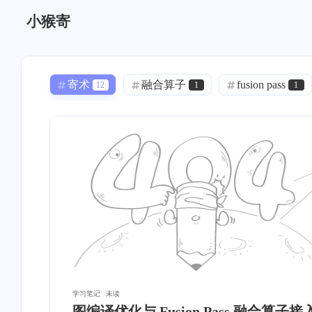
小猴寄
寄术
融合算子
fusion pass
12
1
1
Docker
Mac App
声音克隆
0
0
1
语音克隆
GPT-SoVITS
linux
0
1
1
DNS 泄漏
透明代理
iStoreOS
1
0
内网穿透
模板
OSM
0
0
0
ASP.NET Core
寄能
项目管理
1
11
加密
身份认证
Bezier
0
1
2
HTTPS
Nginx
ASP.NET
2
2
0
学习笔记
未读
图编译优化与 Fusion Pass 融合算子接