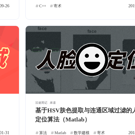
0
1
0
日寄
GPT-SoVITS
通知
深度学习
09-26
C++
寄术
201
b
六月 2026
五月 2026
2
5
篇
篇
二月 2024
十二月 2023
3
1
篇
篇
五月 2021
三月 2021
1
1
篇
篇
沿途简记
未读
三月 2020
一月 2020
基于HSV肤色提取与连通区域过滤的
1
1
篇
篇
定位算法（Matlab）
支付宝
五月 2019
三月 2019
01-31
算法
Matlab
数学建模
寄术
201