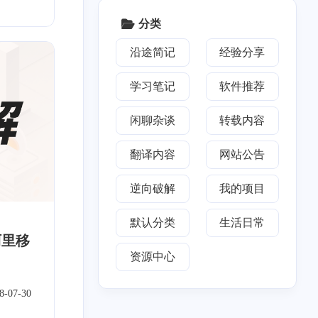
5
1
篇
篇
分类
2018
七月 2018
沿途简记
经验分享
5
篇
学习笔记
软件推荐
闲聊杂谈
转载内容
翻译内容
网站公告
逆向破解
我的项目
默认分类
生活日常
阿里移
资源中心
8-07-30