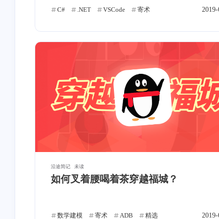
stonewu
stonewu
C#
.NET
VSCode
寄术
2019-
dd
佬，我最后开机直接gru
rescue了，找不
到/boot/grub2/i386-
6-18-2024
10-12-2023
pc/normal.mod 😭
沿途简记
未读
如何叉着腰喝着茶穿越福城？
数学建模
寄术
ADB
精选
2019-