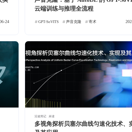
数学建模
Matlab
Ubuntu
C++
2
1
2
8
云端训练与推理全流程
解
APK
日寄
日常
3
2
0
0
06-24
合算子
寄术
GPT-SoVITS
声音克隆
寄术
202
沿途简记
未读
多视角探析贝塞尔曲线匀速化技术、