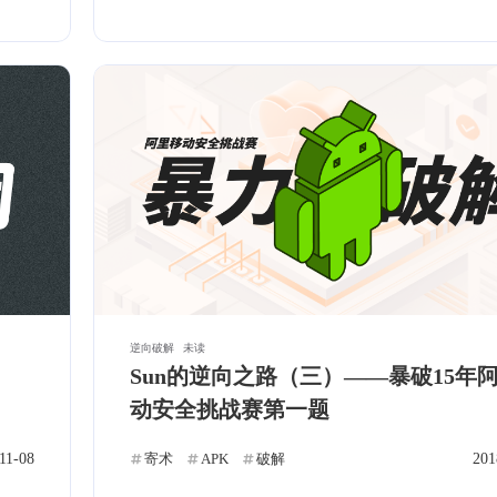
1
5
篇
篇
十二月 2018
十一月 
微信
2
5
篇
篇
逆向破解
未读
Sun的逆向之路（三）——暴破15年
动安全挑战赛第一题
11-08
寄术
APK
破解
201