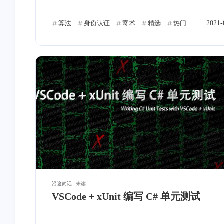
互动
最近评论
算法
身份认证
寄术
精选
热门
2021-
stonewu
stonewu
<p>1</p>
其实不排除GWF有心
弄一些小站或者说钓鱼
点，来判定你是不是翻
5-10-2026
6-3-2025
stonewu
stonewu
openclash的nameserver也可能
我是cored，速回信息┗|｀
导致泄漏
┛ 嗷~~
沿途简记
未读
VSCode + xUnit 编写 C# 单元测试
3-6-2025
6-18-2024