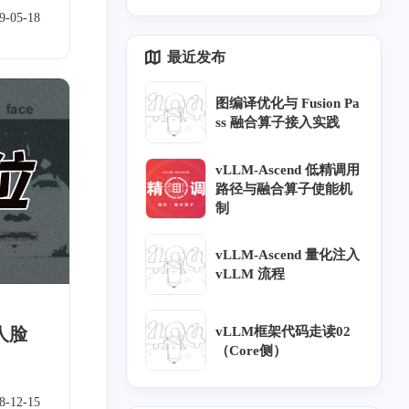
5
0
内网穿透
9-05-18
最近发布
四月 2024
三月 2024
图编译优化与 Fusion Pa
1
2
ss 融合算子接入实践
篇
篇
vLLM-Ascend 低精调用
七月 2022
七月 2021
路径与融合算子使能机
1
1
篇
篇
制
一月 2021
六月 2020
vLLM-Ascend 量化注入
1
2
vLLM 流程
篇
篇
九月 2019
八月 2019
vLLM框架代码走读02
人脸
1
2
篇
篇
（Core侧）
二月 2019
一月 2019
8-12-15