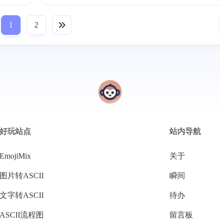
1
2
好玩站点
站内导航
EmojiMix
关于
图片转ASCII
瞬间
文字转ASCII
待办
ASCII流程图
留言板