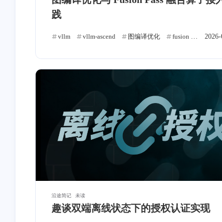
深度学习
QT
ADB
5
4
1
践
NAO
算法
网络
破
4
9
2
vllm
vllm-ascend
图编译优化
fusion pass
2026-
融
沿途简记
未读
趣谈双端离线状态下的授权认证实现