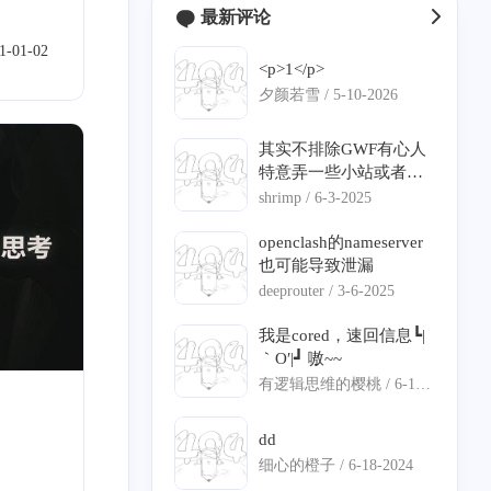
最新评论
1-01-02
<p>1</p>
夕颜若雪 /
5-10-2026
2
2
0
1
1
buntu
Bezier
极空间
C#
DNS 分流
其实不排除GWF有心人
特意弄一些小站或者说
0
2
0
1
钓鱼的站点，来判定你
语音克隆
数学建模
iStoreOS
ServerChan
shrimp /
6-3-2025
是不是翻墙。
openclash的nameserver
1
0
0
12
1
0
隆
旁路由
语音克隆
寄术
ECS
IPv6
也可能导致泄漏
deeprouter /
3-6-2025
1
7
1
2
0
身份认证
精选
项目部署
Nginx
frp
我是cored，速回信息┗|
1
0
1
0
7
闲聊
透明代理
Pushdeer
日常
vllm
｀O′|┛ 嗷~~
有逻辑思维的樱桃 /
6-18-
3
4
1
1
vllm-ascend
QT
ASP.NET Core
图编译优化
2024
dd
1
2
4
1
11
Matlab
通知推送
NAO
DNS 泄漏
寄能
细心的橙子 /
6-18-2024