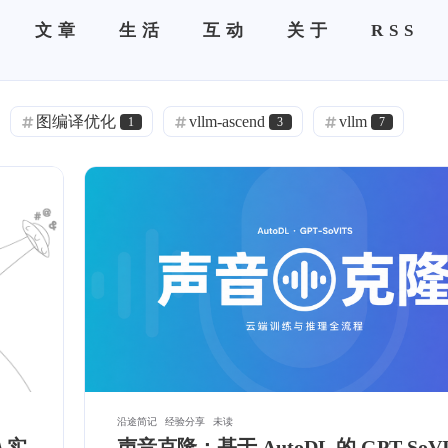
文章
生活
互动
关于
RSS
图编译优化
vllm-ascend
vllm
1
3
7
语音克隆
语音克隆
语音克隆
0
0
0
ACME
Halo
DNS 分流
1
0
1
旁路由
极空间
frp
IPv6
0
0
0
0
0
闲聊
热门
精选
项目部署
1
12
7
1
Pushdeer
镜像
云服务器
1
1
1
1
通知推送
通知
ServerChan
SSL
2
0
1
2
Git
VSCode
.NET
C#
1
1
1
1
沿途简记
经验分享
未读
入实
声音克隆：基于 AutoDL 的 GPT-SoVI