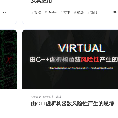
及其应用
标签
寻找感兴趣的领域
05-25
算法
Bezier
寄术
精选
热门
202
0
1
0
9
Halo
VSCode
Docker
算法
U
0
1
1
0
人特意
模板
项目管理
linux
ASP.NET
的站
1
0
2
墙。
云服务器
语音克隆
APK
声音克
1
0
3
2
ACME
语音克隆
破解
SSL
1
12
0
8
0
ADB
热门
加密
C++
OSM
O′|
1
1
1
2
镜像
.NET
fusion pass
HTTPS
沿途简记
经验分享
未读
由C++虚析构函数风险性产生的思考
1
2
1
0
Git
网络
融合算子
Mac App