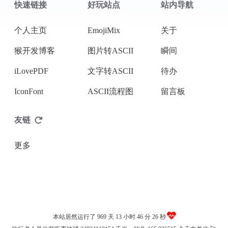
快速链接
好玩站点
站内导航
微信
个人主页
EmojiMix
关于
猴开发博客
图片转ASCII
瞬间
iLovePDF
文字转ASCII
待办
IconFont
ASCII流程图
留言板
友链
更多
本站居然运行了 969 天
13 小时 46 分 26 秒