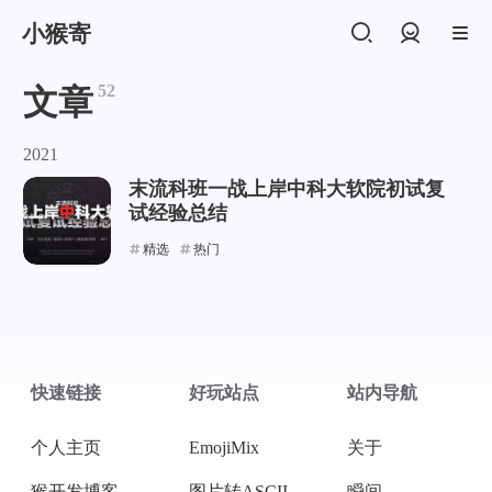
小猴寄
登录
52
文章
2021
末流科班一战上岸中科大软院初试复
试经验总结
精选
热门
快速链接
好玩站点
站内导航
个人主页
EmojiMix
关于
支付宝
猴开发博客
图片转ASCII
瞬间