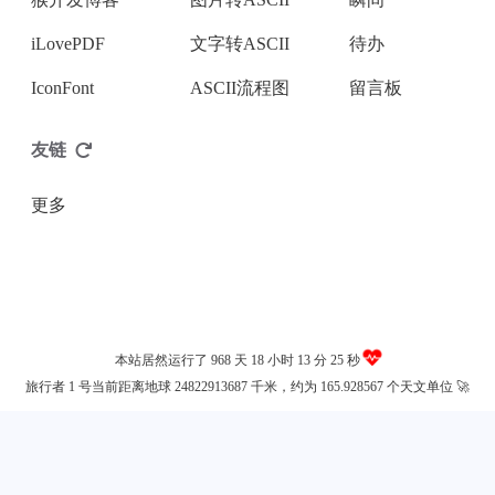
iLovePDF
文字转ASCII
待办
微信
IconFont
ASCII流程图
留言板
友链
更多
本站居然运行了 968 天
18 小时 13 分 25 秒
旅行者 1 号当前距离地球 24822913687 千米，约为 165.928567 个天文单位 🚀