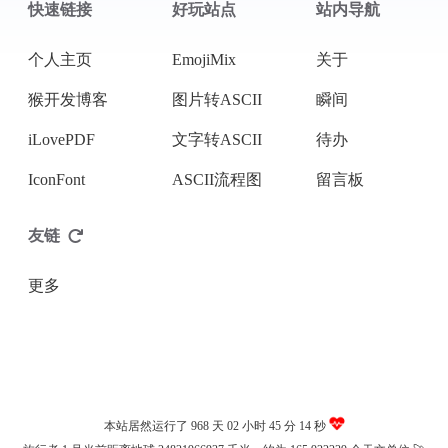
快速链接
好玩站点
站内导航
微信
个人主页
EmojiMix
关于
猴开发博客
图片转ASCII
瞬间
iLovePDF
文字转ASCII
待办
IconFont
ASCII流程图
留言板
友链
更多
本站居然运行了 968 天
02 小时 45 分 14 秒