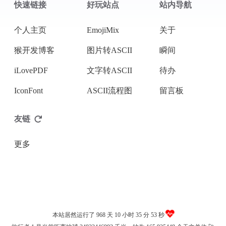
快速链接
好玩站点
站内导航
微信
个人主页
EmojiMix
关于
猴开发博客
图片转ASCII
瞬间
iLovePDF
文字转ASCII
待办
IconFont
ASCII流程图
留言板
友链
更多
本站居然运行了 968 天
10 小时 35 分 54 秒