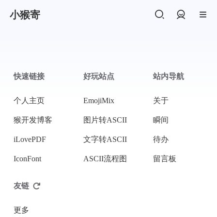
小猴寄
登录
快速链接
好玩站点
站内导航
个人主页
EmojiMix
关于
猴开发博客
图片转ASCII
瞬间
iLovePDF
文字转ASCII
待办
IconFont
ASCII流程图
留言板
友链
更多
支付宝