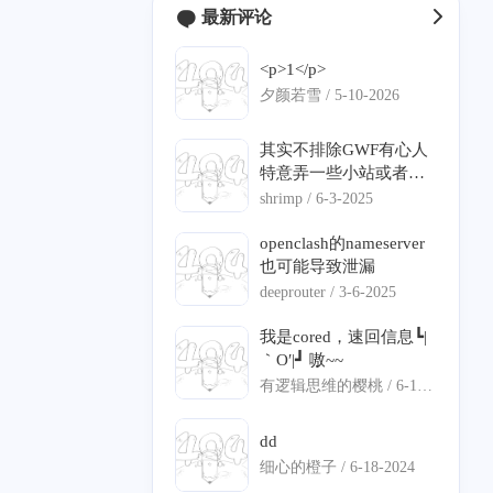
最新评论
<p>1</p>
2
2
0
1
1
buntu
Bezier
极空间
C#
DNS 分流
夕颜若雪 /
5-10-2026
0
2
0
1
语音克隆
数学建模
iStoreOS
ServerChan
其实不排除GWF有心人
1
0
0
12
1
0
特意弄一些小站或者说
隆
旁路由
语音克隆
寄术
ECS
IPv6
钓鱼的站点，来判定你
shrimp /
6-3-2025
是不是翻墙。
1
7
1
2
0
身份认证
精选
项目部署
Nginx
frp
openclash的nameserver
也可能导致泄漏
1
0
1
0
7
闲聊
透明代理
Pushdeer
日常
vllm
deeprouter /
3-6-2025
3
4
1
1
vllm-ascend
QT
ASP.NET Core
图编译优化
我是cored，速回信息┗|
｀O′|┛ 嗷~~
1
2
4
1
11
Matlab
通知推送
NAO
DNS 泄漏
寄能
有逻辑思维的樱桃 /
6-18-
2024
5
0
内网穿透
dd
细心的橙子 /
6-18-2024