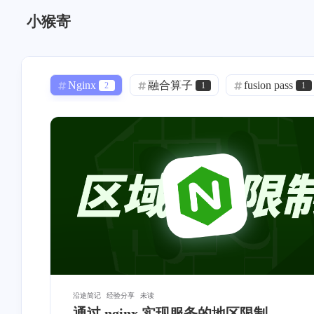
小猴寄
Nginx
融合算子
fusion pass
2
1
1
Docker
Mac App
声音克隆
0
0
1
语音克隆
GPT-SoVITS
linux
0
1
1
DNS 泄漏
透明代理
iStoreOS
1
0
内网穿透
模板
OSM
0
0
0
ASP.NET Core
寄能
项目管理
1
11
加密
身份认证
Bezier
0
1
2
HTTPS
ASP.NET
Git
2
0
1
沿途简记
经验分享
未读
通过 nginx 实现服务的地区限制