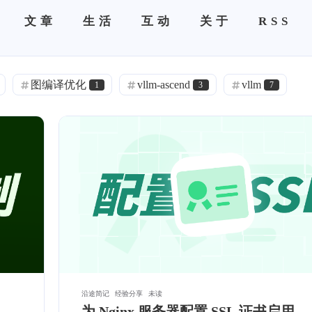
文章
生活
互动
关于
RSS
图编译优化
vllm-ascend
vllm
1
3
7
语音克隆
语音克隆
语音克隆
0
0
0
ACME
Halo
DNS 分流
1
0
1
旁路由
极空间
frp
IPv6
0
0
0
0
0
闲聊
热门
精选
项目部署
1
12
7
1
Pushdeer
镜像
云服务器
1
1
1
1
通知推送
通知
ServerChan
SSL
2
0
1
2
VSCode
.NET
C#
深度学习
1
1
1
5
沿途简记
经验分享
未读
为 Nginx 服务器配置 SSL 证书启用