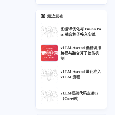
四月 2024
三月 2024
1
2
最近发布
篇
篇
图编译优化与 Fusion Pa
七月 2022
七月 2021
ss 融合算子接入实践
1
1
篇
篇
vLLM-Ascend 低精调用
路径与融合算子使能机
一月 2021
六月 2020
1
2
制
篇
篇
vLLM-Ascend 量化注入
九月 2019
八月 2019
vLLM 流程
1
2
篇
篇
vLLM框架代码走读02
二月 2019
一月 2019
（Core侧）
5
1
篇
篇