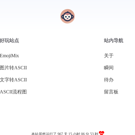
好玩站点
站内导航
EmojiMix
关于
图片转ASCII
瞬间
文字转ASCII
待办
ASCII流程图
留言板
本站居然运行了 967 天
15 小时 06 分 54 秒