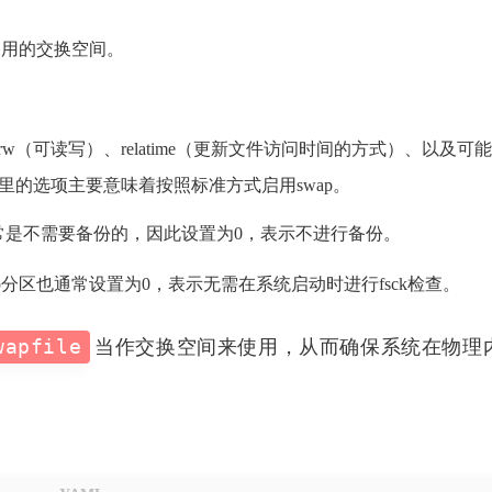
二月 2024
十二月 2023
使用的交换空间。
3
1
篇
篇
五月 2021
三月 2021
（可读写）、relatime（更新文件访问时间的方式）、以及可
1
1
篇
篇
里的选项主要意味着按照标准方式启用swap。
三月 2020
一月 2020
间通常是不需要备份的，因此设置为0，表示不进行备份。
1
1
篇
篇
p分区也通常设置为0，表示无需在系统启动时进行fsck检查。
支付宝
五月 2019
三月 2019
1
5
篇
篇
wapfile
当作交换空间来使用，从而确保系统在物理
十二月 2018
十一月 
微信
2
5
篇
篇