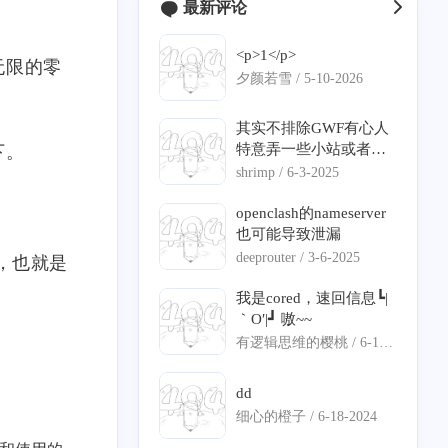
最新评论
<p>1</p>
无限的零
夕颜若雪 /
5-10-2026
其实不排除GWF有心人
特意弄一些小站或者说
下。
钓鱼的站点，来判定你
shrimp /
6-3-2025
是不是翻墙。
openclash的nameserver
也可能导致泄漏
deeprouter /
3-6-2025
B，也就是
我是cored，速回信息┗|
｀O′|┛ 嗷~~
有逻辑思维的樱桃 /
6-18-
2024
dd
细心的橙子 /
6-18-2024
2
2
0
1
1
buntu
Bezier
极空间
C#
DNS 分流