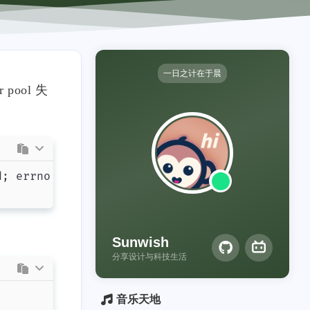
一日之计在于晨
 pool 失
d
;
 errno 
12
Sunwish
分享设计与科技生活
音乐天地