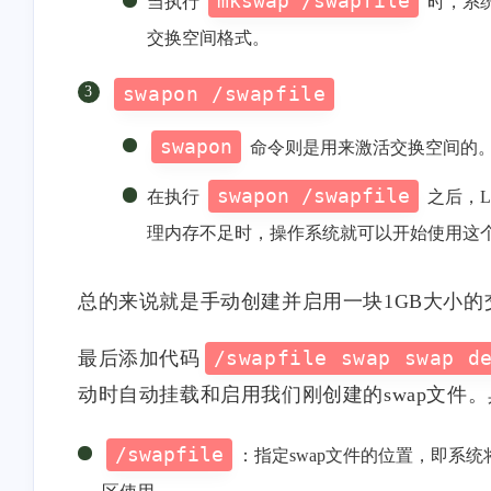
mkswap /swapfile
当执行
时，系
<p>1</p>
其实不排除GWF有心
交换空间格式。
弄一些小站或者说钓鱼
点，来判定你是不是翻
5-10-2026
6-3-2025
swapon /swapfile
swapon
命令则是用来激活交换空间的
stonewu
stonewu
swapon /swapfile
在执行
之后，L
openclash的nameserver也可能
我是cored，速回信息┗|｀
导致泄漏
┛ 嗷~~
理内存不足时，操作系统就可以开始使用这
3-6-2025
6-18-2024
总的来说就是手动创建并启用一块1GB大小
stonewu
stonewu
最后添加代码
/swapfile swap swap d
dd
佬，我最后开机直接gru
动时自动挂载和启用我们刚创建的swap文件
rescue了，找不
到/boot/grub2/i386-
6-18-2024
10-12-2023
pc/normal.mod 😭
/swapfile
：指定swap文件的位置，即系