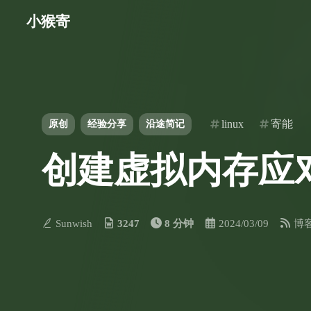
小猴寄
linux
寄能
原创
经验分享
沿途简记
创建虚拟内存应对
Sunwish
3247
8 分钟
2024/03/09
博