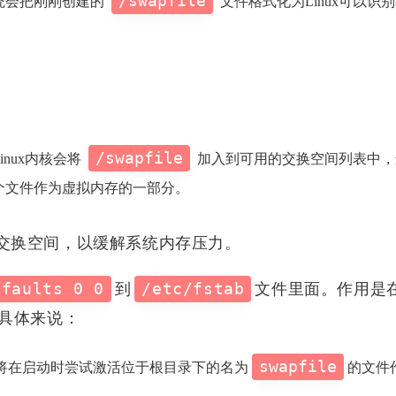
/swapfile
统会把刚刚创建的
文件格式化为Linux可以识
0
1
1
0
人特意
模板
项目管理
linux
ASP.NET
的站
1
0
2
墙。
云服务器
语音克隆
APK
声音克
1
0
3
2
ACME
语音克隆
破解
SSL
。
1
12
0
8
0
ADB
热门
加密
C++
OSM
/swapfile
inux内核会将
加入到可用的交换空间列表中，
O′|
1
1
1
2
镜像
.NET
fusion pass
HTTPS
个文件作为虚拟内存的一部分。
1
2
1
0
Git
网络
融合算子
Mac App
的交换空间，以缓解系统内存压力。
0
1
0
日寄
GPT-SoVITS
通知
深度学习
efaults 0 0
到
/etc/fstab
文件里面。作用是
b
。具体来说：
六月 2026
五月 2026
swapfile
统将在启动时尝试激活位于根目录下的名为
的文件
2
5
篇
篇