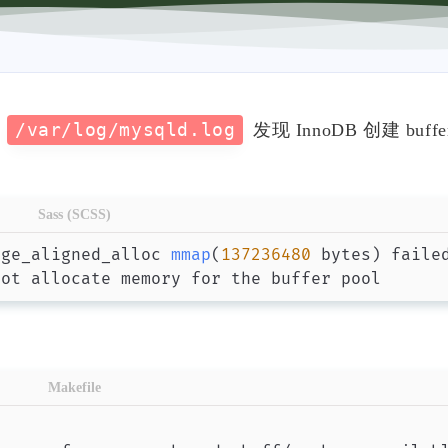
志
/var/log/mysqld.log
发现 InnoDB 创建 buffer
Sass (SCSS)
age_aligned_alloc 
mmap
(
137236480
 bytes
)
 faile
Makefile