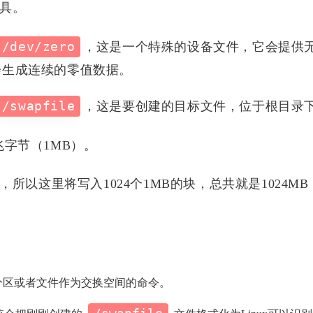
具。
/dev/zero
，这是一个特殊的设备文件，它会提供
会生成连续的零值数据。
/swapfile
，这是要创建的目标文件，位于根目录
字节（1MB）。
所以这里将写入1024个1MB的块，总共就是1024M
标签
寻找感兴趣的领域
分区或者文件作为交换空间的命令。
0
1
0
9
Halo
VSCode
Docker
算法
U