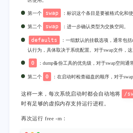
区使用。
swap
第一个
：标识这个条目是要被格式化和
swap
第二个
：进一步确认类型为交换空间。
defaults
：一组默认的挂载选项，通常包括rw
认行为，具体取决于系统配置。对于swap文件，这
0
：dump备份工具的优先级，对于swap空
0
第二个
：在启动时检查磁盘的顺序，对于swa
这样一来，每次系统启动时都会自动地将
/s
时有足够的虚拟内存支持运行进程。
再次运行 free -m：