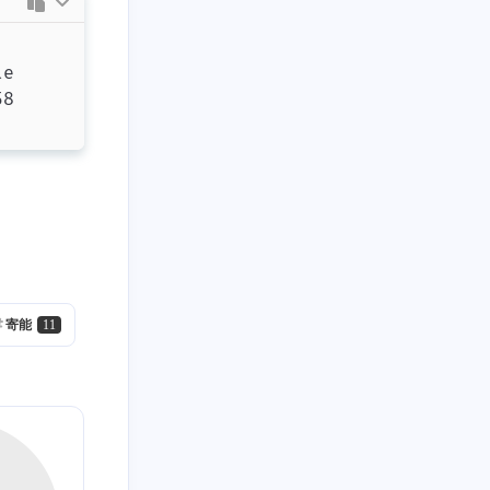
寄能
11