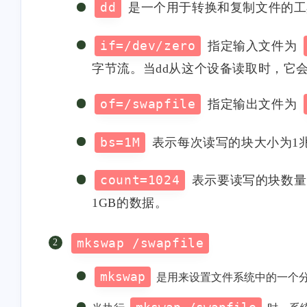
dd
是一个用于转换和复制文件的工
if=/dev/zero
指定输入文件为
字节流。当dd从这个设备读取时，它
of=/swapfile
指定输出文件为
bs=1M
表示每次读写的块大小为1兆
count=1024
表示要读写的块数量，
1GB的数据。
互动
最近评论
mkswap /swapfile
mkswap
是用来设置文件系统中的一个
stonewu
stonewu