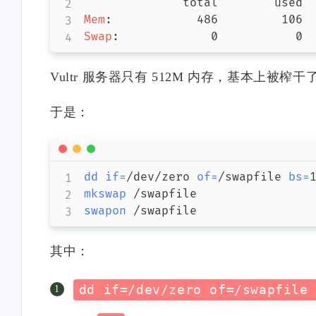
Mem
:
Swap
:
Vultr 服务器只有 512M 内存，基本上被榨干
于是：
dd
if
=
/dev/zero 
of
=
/swapfile 
bs
=
mkswap
swapon
其中：
dd if=/dev/zero of=/swapfile