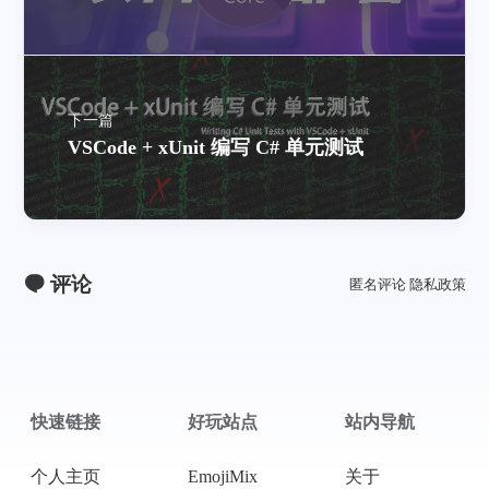
1
.
2
.
下一篇
VSCode + xUnit 编写 C# 单元测试
1
$
.
b
评论
匿名评论
隐私政策
u
m
p
-
快速链接
好玩站点
站内导航
v
e
个人主页
EmojiMix
关于