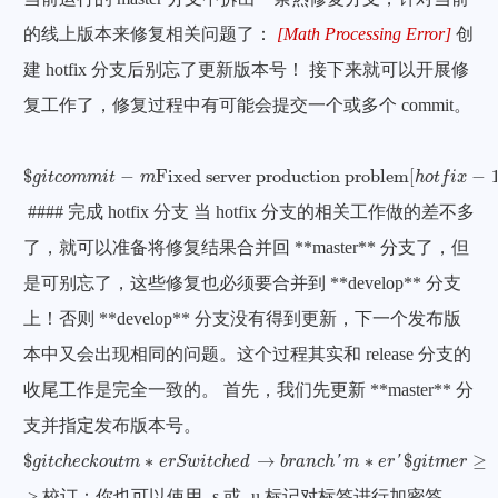
的线上版本来修复相关问题了：
[
Math Processing Error
]
创
$
建 hotfix 分支后别忘了更新版本号！ 接下来就可以开展修
g
复工作了，修复过程中有可能会提交一个或多个 commit。
i
t
$
g
i
t
c
o
m
m
i
t
-
m
Fixed server production problem
[
h
o
t
f
i
x
-
1.2
.1
a
e
5
d
6
]
F
$
−
Fixed server production problem
[
−
g
i
t
c
o
m
m
i
t
m
h
o
t
f
i
x
c
#### 完成 hotfix 分支 当 hotfix 分支的相关工作做的差不多
h
了，就可以准备将修复结果合并回 **master** 分支了，但
e
是可别忘了，这些修复也必须要合并到 **develop** 分支
c
上！否则 **develop** 分支没有得到更新，下一个发布版
k
本中又会出现相同的问题。这个过程其实和 release 分支的
o
收尾工作是完全一致的。 首先，我们先更新 **master** 分
u
支并指定发布版本号。
t
$
g
i
t
c
h
e
c
k
o
u
t
m
∗
e
r
S
w
i
t
c
h
e
d
→
b
r
a
n
c
h
′
m
∗
e
r
′
$
g
i
t
m
e
r
≥
-
-
n
o
-
f
f
h
o
t
f
i
x
-
$
∗
→
∗
$
≥
g
i
t
c
h
e
c
k
o
u
t
m
e
r
S
w
i
t
c
h
e
d
b
r
a
n
c
h
'
m
e
r
'
g
i
t
m
e
r
-
> 校订：你也可以使用 -s 或 -u 标记对标签进行加密签