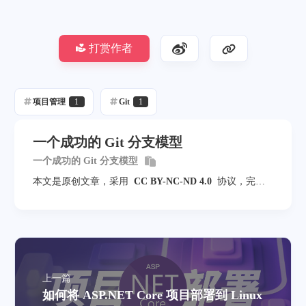
w
b
打赏作者
r
a
n
项目管理
1
Git
1
c
h
一个成功的 Git 分支模型
h
一个成功的 Git 分支模型
o
本文是原创文章，采用
CC BY-NC-ND 4.0
协议，完整
转载请注明来自
Sunwish
t
f
i
x
上一篇
-
如何将 ASP.NET Core 项目部署到 Linux