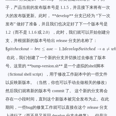
子，产品当前的发布版本号是 1.1.5，并且接下来将有一次
大的发布版更新。此时， **develop** 分支已经为 “下一次
发布” 做好了准备，并且我们也决定好了下一个版本号是
1.2（而不是 1.1.6 或 2.0），此时，我们就可以开始创建分
支，并根据新的版本号给出 release 分支的名称了：
$
g
i
t
c
h
e
c
k
o
u
t
-
b
r
e
≤
a
s
e
-
1.2
d
e
v
e
l
o
p
S
w
i
t
c
h
e
d
→
a
≠
w
b
r
a
n
c
h
release-1.2
$
−
≤
−
1.2
→
≠
g
i
t
c
h
e
c
k
o
u
t
b
r
e
a
s
e
d
e
v
e
l
o
p
S
w
i
t
c
h
e
d
a
w
在此，我们创建了一个新的分支并切换过去修改了版本
号。这里的 **bump-version.sh** 是一个虚拟的shell脚本
（fictional shell script），用于修改工作副本中的一些文件
以反映新版本。（当然，你也可以手动去做相关的修改）
然后我们就将新的版本号 commit 了。 这个新的分支将会
存在一小段时间，直到这个新版本被完全发布为止。在此
期间，一些bug的修复工作就可以直接在这个 release 分支
上进行了（而不是又返回 develop 分支去修复）。但是注