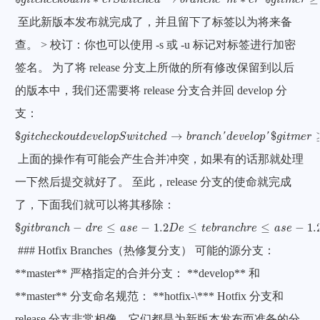
g
i
t
c
h
e
c
k
o
u
t
m
e
r
S
w
i
t
c
h
e
d
b
r
a
n
c
h
e
'
m
e
r
'
g
i
t
m
e
r
至此新版本发布就完成了，并且留下了标签以为将来备
查。 > 校订：你也可以使用 -s 或 -u 标记对标签进行加密
签名。 为了将 release 分支上所做的所有修改保留到以后
的版本中，我们还需要将 release 分支合并回 develop 分
支：
$
g
i
t
c
h
e
c
k
o
u
t
d
e
v
e
l
o
p
S
w
i
t
c
h
e
d
→
b
r
a
n
c
h
′
d
e
v
e
l
o
p
′
$
g
i
t
m
e
r
≥
-
-
n
o
-
f
f
r
e
≤
$
→
$
g
i
t
c
h
e
c
k
o
u
t
d
e
v
e
l
o
p
S
w
i
t
c
h
e
d
b
r
a
n
c
h
'
d
e
v
e
l
o
p
'
g
i
t
m
e
r
上面的操作有可能会产生合并冲突，如果有的话那就处理
一下然后提交就好了。 至此，release 分支的使命就完成
了，下面我们就可以将其移除：
$
g
i
t
b
r
a
n
c
h
-
d
r
e
≤
a
s
e
-
1.2
D
e
≤
t
e
b
r
a
n
c
h
r
e
≤
a
s
e
-
1.2
(
w
a
s
f
f
452
f
e
)
$
−
≤
−
1.2
≤
≤
−
1.
g
i
t
b
r
a
n
c
h
d
r
e
a
s
e
D
e
t
e
b
r
a
n
c
h
r
e
a
s
e
### Hotfix Branches（热修复分支） 可能的源分支：
**master** 严格指定的合并分支： **develop** 和
**master** 分支命名规范： **hotfix-\*** Hotfix 分支和
release 分支非常相像，它们都是为新版本发布而准备的分