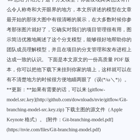
∗
么令人称奇和大开眼界的地方，本文所讲述的模型在文章
e
最开始的那张大图中有很清晰的展示，在大多数时候你参
r
考那张图片就好了，它确实对我们的项目管理很有用，图
S
示简洁优雅地阐述了这个分支模型，能够很好地帮助你的
w
团队成员理解模型，并且在项目的分支管理和发布进程上
i
达成一致的认识。 下面是本文原文的一份高质量 PDF 版
t
本，你可以把他下载下来挂到你家的墙上，这样就可以在
c
有不清楚地方的时候很方便地瞄两眼了（误(*/ω＼*)）。
h
**更新：**如果有需要的话，可以来 [gitflow-
e
model.src.key](http://github.com/downloads/nvie/gitflow/Git-
d
branching-model-src.key.zip) 下载主图的源文件（Apple
→
Keynote 格式）。 [附件：Git-branching-model.pdf]
a
(https://nvie.com/files/Git-branching-model.pdf)
≠