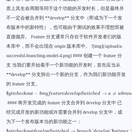
质上其生命周期等同于这个功能的开发时长，但是最终并
不一定会被合并到 **develop** 分支中（即成为下一个发
布版本中的新特性），也可能由于测试的效果不理想而被
直接抛弃。 Feature 分支通常只存在于软件开发者们的版
本库中，而不会出现在 origin 版本库中。 ![img](/upload/a-
successful-branching-model-4.png) #### 创建一个 feature 分
支 当我们要开始着手一个新功能的开发时，首先应当从
**develop** 分支拆出一个新的分支，作为我们新功能开发
的 feature 分支。
$
g
i
t
c
h
e
c
k
o
u
t
-
b
m
y
f
e
a
t
u
r
e
d
e
v
e
l
o
p
S
w
i
t
c
h
e
d
→
a
≠
w
b
r
a
n
c
h
myfeature
$
−
→
≠
g
i
t
c
h
e
c
k
o
u
t
b
m
y
f
e
a
t
u
r
e
d
e
v
e
l
o
p
S
w
i
t
c
h
e
d
a
w
b
r
a
n
#### 将开发完成的 feature 分支合并到 develop 分支中 已
经完成开发的新功能或许需要合并到 develop 分支中，成
为下一个发布版本当的新功能之一：
$
g
i
t
c
h
e
c
k
o
u
t
d
e
v
e
l
o
p
S
w
i
t
c
h
e
d
→
b
r
a
n
c
h
′
d
e
v
e
l
o
p
′
$
g
i
t
m
e
r
≥
-
-
n
o
-
f
f
m
y
$
→
$
g
i
t
c
h
e
c
k
o
u
t
d
e
v
e
l
o
p
S
w
i
t
c
h
e
d
b
r
a
n
c
h
'
d
e
v
e
l
o
p
'
g
i
t
m
e
r