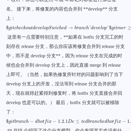
b
名。 接下来，将修复的内容也合并到 **develop** 分支
h
上：
o
$
g
i
t
c
h
e
c
k
o
u
t
d
e
v
e
l
o
p
S
w
i
c
h
e
d
→
b
r
a
n
c
h
′
d
e
v
e
l
o
p
′
$
g
i
t
m
e
r
≥
-
-
n
o
-
-
f
f
h
o
t
$
→
$
g
i
t
c
h
e
c
k
o
u
t
d
e
v
e
l
o
p
S
w
i
c
h
e
d
b
r
a
n
c
h
'
d
e
v
e
l
o
p
'
g
i
t
m
e
r
t
这里有一点需要特别注意，**如果在 hotfix 分支完工的时
f
刻存在 release 分支，那么你应该将修复合并到 release 分支
i
中，而不是 develop 分支**，因为 release 分支在完成的时
x
候也会合并到 develop 分支上，因此直接 merge 到 release
-
上即可。（当然，如果热修复所针对的问题影响到了当下
1
develop 分支上的开发，没法等到 release 分支合并的那
.
天，现在就得赶紧得到修复时，将 hotfix 分支直接合并回
2
develop 也是可以的。） 最后，hotfix 分支就可以被移除
.
了：
1
$
g
i
t
b
r
a
n
c
h
-
d
h
o
t
f
i
x
-
1.2
.1
D
e
≤
t
e
d
b
r
a
n
c
h
e
d
h
o
t
f
i
x
-
1.2
.1
(
w
a
s
a
e
5
d
6
)
$
−
−
1.2
.1
≤
−
1
g
i
t
b
r
a
n
c
h
d
h
o
t
f
i
x
D
e
t
e
d
b
r
a
n
c
h
e
d
h
o
t
f
i
x
m
## 总结 介绍完了这个分支模型，你会发现其实也没有什