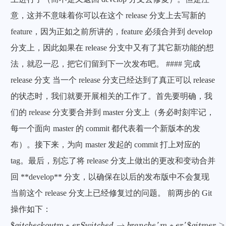
意，这并不意味着你可以在这个 release 分支上去写新的
feature，因为正如之前所讲的，feature 必须合并到 develop
分支上，因此如果在 release 分支中又有了其它新功能的想
法，就忍一忍，把它们留到下一次发布吧。 #### 完成
release 分支 当一个 release 分支已经达到了真正可以 release
的状态时，我们就要开展相关的工作了。首先要明确，我
们的 release 分支要合并到 master 分支上（务必时刻牢记，
每一个面向 master 的 commit 都代表着一个新版本的发
布）。接下来，为向 master 发起的 commit 打上对应的
tag。最后，别忘了将 release 分支上做出的更改和变动合并
回 **develop** 分支，以确保在以后的发布版中不会复现
当前这个 release 分支上已经修复过的问题。 前两步的 Git
操作如下：
$
g
i
t
c
h
e
c
k
o
u
t
m
∗
e
r
S
w
i
t
c
h
e
d
→
b
r
a
n
c
h
e
′
m
∗
e
r
′
$
g
i
t
m
e
r
≥
-
-
n
o
-
-
f
f
r
e
≤
a
s
$
∗
→
∗
$
≥